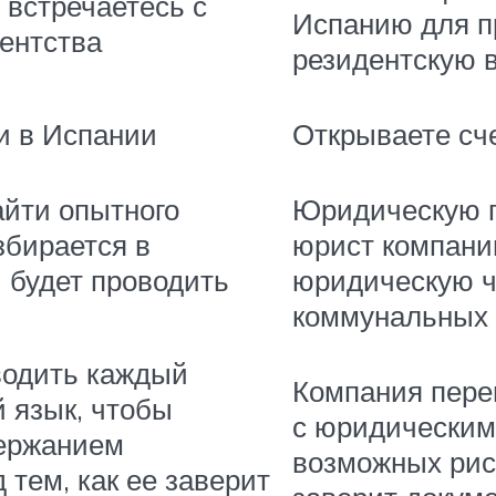
 встречаетесь с
Испанию для п
ентства
резидентскую 
и в Испании
Открываете сч
айти опытного
Юридическую п
збирается в
юрист компани
и будет проводить
юридическую чи
коммунальных 
водить каждый
Компания пере
й язык, чтобы
с юридическим
держанием
возможных рис
 тем, как ее заверит