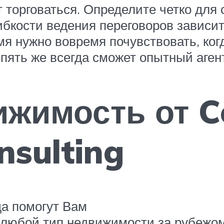
т торговаться. Определите четко для 
гибкости ведения переговоров зависи
мя нужно вовремя почувствовать, ког
опять же всегда сможет опытный аген
жимость от C
nsulting
а помогут Вам
 любой тип недвижимости за рубежом