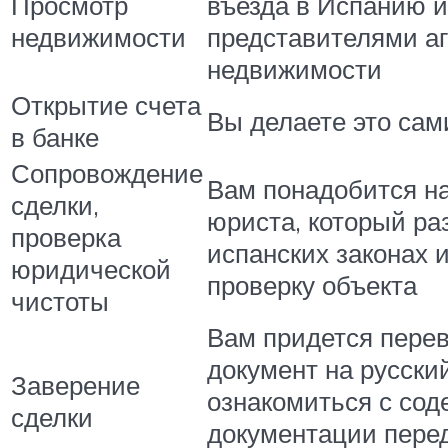
Просмотр
въезда в Испанию и
недвижимости
представителями аг
недвижимости
Открытие счета
Вы делаете это сам
в банке
Сопровождение
Вам понадобится н
сделки,
юриста, который ра
проверка
испанских законах 
юридической
проверку объекта
чистоты
Вам придется пере
документ на русски
Заверение
ознакомиться с со
сделки
документации перед