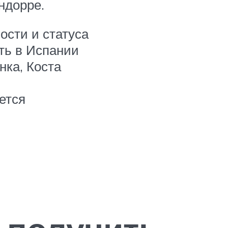
ндорре.
ости и статуса
ть в Испании
нка, Коста
ется