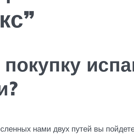
кс”
ь покупку исп
и?
численных нами двух путей вы пойдет