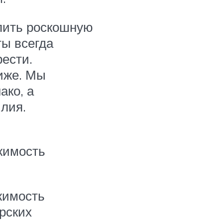
упить роскошную
ты всегда
рести.
лиже. Мы
ако, а
илия.
жимость
жимость
арских