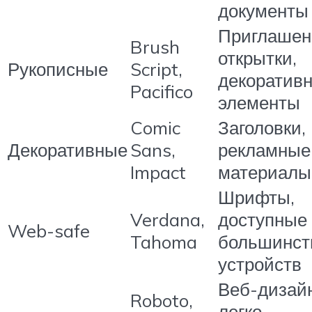
документы
Приглашен
Brush
открытки,
Рукописные
Script,
декоратив
Pacifico
элементы
Comic
Заголовки,
Декоративные
Sans,
рекламные
Impact
материалы
Шрифты,
Verdana,
доступные
Web-safe
Tahoma
большинст
устройств
Веб-дизайн
Roboto,
легко