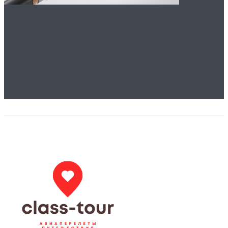
Концевая муфта
Raychem: выбор и
монтаж