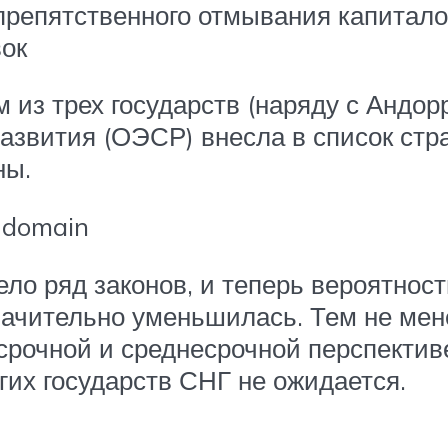
репятственного отмывания капиталов
вок
 из трех государств (наряду с Андор
азвития (ОЭСР) внесла в список стр
ны.
 domain
рело ряд законов, и теперь вероятно
ачительно уменьшилась. Тем не мен
осрочной и среднесрочной перспекти
гих государств СНГ не ожидается.