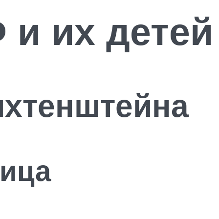
 и их детей
ихтенштейна
ница