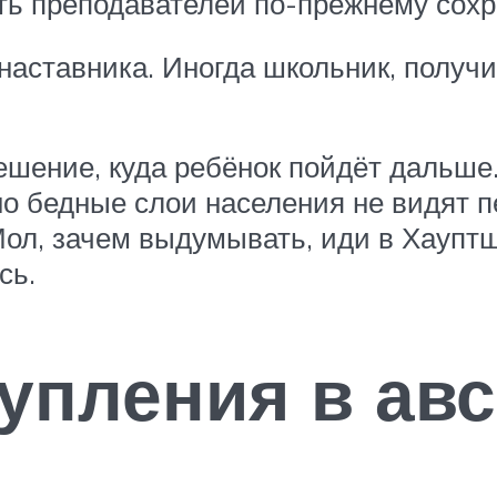
ть преподавателей по-прежнему сохр
 наставника. Иногда школьник, полу
ешение, куда ребёнок пойдёт дальше
 бедные слои населения не видят п
ол, зачем выдумывать, иди в Хауптшу
сь.
упления в ав