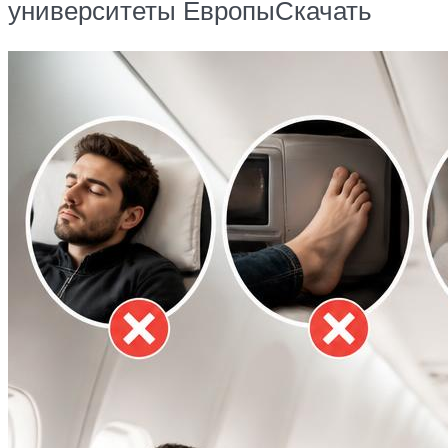
университеты ЕвропыСкачать