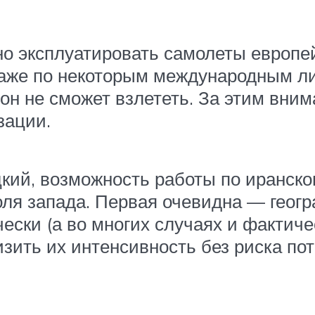
но эксплуатировать самолеты европей
даже по некоторым международным ли
 он не сможет взлететь. За этим вни
зации.
цкий, возможность работы по иранско
оля запада. Первая очевидна — геог
чески (а во многих случаях и фактич
зить их интенсивность без риска пот