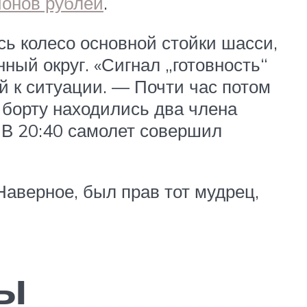
ионов рублей
.
сь колесо основной стойки шасси,
ый округ. «Сигнал „готовность“
ий к ситуации. — Почти час потом
 борту находились два члена
. В 20:40 самолет совершил
аверное, был прав тот мудрец,
ры