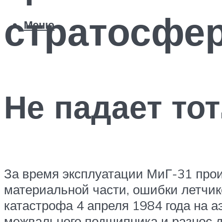
стратосфе
Меню
Не падает тот
За время эксплуатации МиГ-31 прои
материальной части, ошибки летчик
катастрофа 4 апреля 1984 года на 
межвального подшипника и разнос д