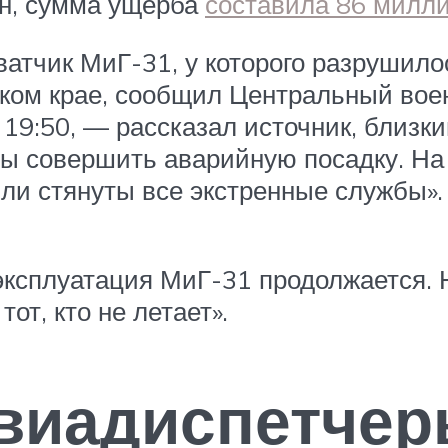
н, сумма ущерба
составила 86 милл
ватчик МиГ-31, у которого разрушило
ом крае, сообщил Центральный военн
 19:50, — рассказал источник, близк
ы совершить аварийную посадку. На
ыли стянуты все экстренные службы»
эксплуатация МиГ-31 продолжается. Н
тот, кто не летает».
авиадиспетче