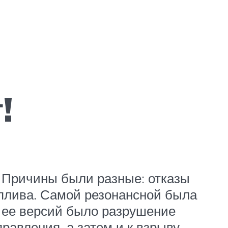
!
. Причины были разные: отказы
оплива. Самой резонансной была
з ее версий было разрушение
равления, а затем и к взрыву