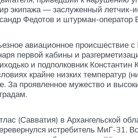
ндир экипажа — заслуженный летчик
сандр Федотов и штурман-оператор В
ьезное авиационное происшествие с 
аря первой кабины и разгерметизац
ходько и подполковник Константин 
ловиях крайне низких температур (ни
ме. За проявленное мужество и высо
градам.
тлас (Савватия) в Архангельской обл
перевернулся истребитель МиГ-31. В