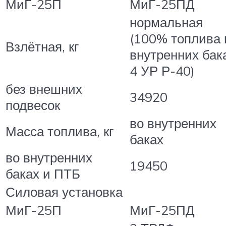
МиГ-25П
МиГ-25ПД
нормальная
(100% топлива 
Взлётная, кг
внутренних бак
4 УР Р-40)
без внешних
34920
подвесок
во внутренних
Масса топлива, кг
баках
во внутренних
19450
баках и ПТБ
Силовая установка
МиГ-25П
МиГ-25ПД