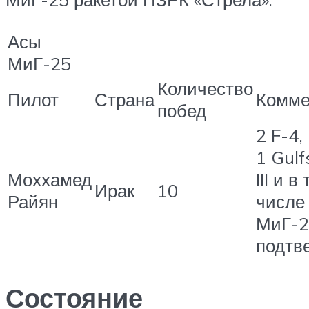
Асы
МиГ-25
Количество
Пилот
Страна
Комме
побед
2 F-4,
1 Gul
Моххамед
III и в
Ирак
10
Райян
числе 
МиГ-2
подтв
Состояние