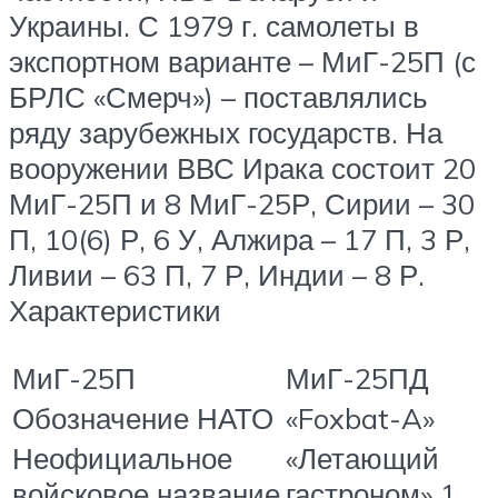
Украины. С 1979 г. самолеты в
экспортном варианте – МиГ-25П (с
БРЛС «Смерч») – поставлялись
ряду зарубежных государств. На
вооружении ВВС Ирака состоит 20
МиГ-25П и 8 МиГ-25Р, Сирии – 30
П, 10(6) Р, 6 У, Алжира – 17 П, 3 Р,
Ливии – 63 П, 7 Р, Индии – 8 Р.
Характеристики
МиГ-25П
МиГ-25ПД
Обозначение НАТО
«Foxbat-A»
Неофициальное
«Летающий
войсковое название
гастроном» 1