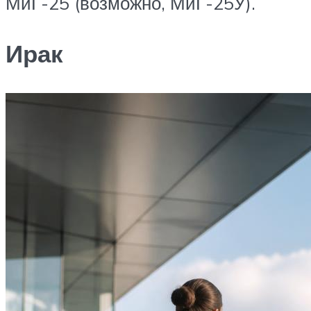
МиГ-25 (возможно, МиГ-25У).
Ирак