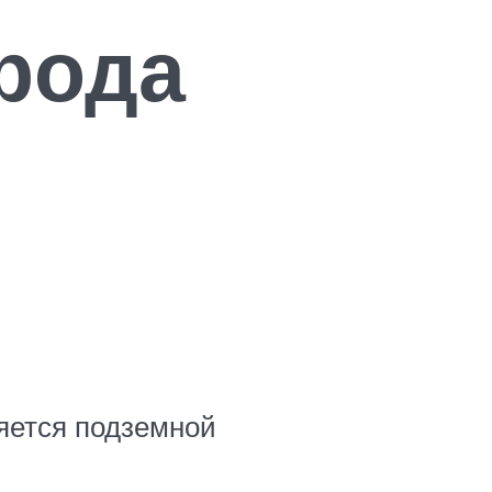
рода
яется подземной