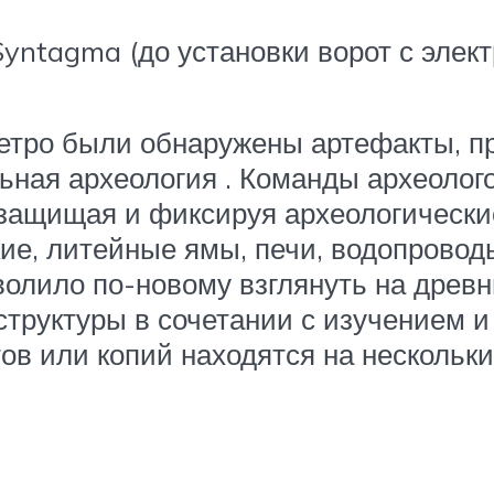
yntagma (до установки ворот с элек
метро были обнаружены артефакты, 
ьная археология
.
Команды археолого
 защищая и фиксируя археологически
е, литейные ямы, печи, водопроводы
волило по-новому взглянуть на древ
труктуры в сочетании с изучением и
в или копий находятся на нескольких