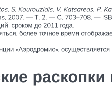
tos, S. Kourouzidis, V. Katsareas, P. K
s, 2007. — Т. 2. — С. 703–708. — I
ий, сроком до 2011 года.
яться, более точное время отобража
нции «Аэродромио», осуществляется 
кие раскопки 