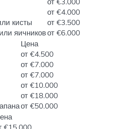
от €3.000
от €4.000
или кисты
от €3.500
/или яичников
от €6.000
Цена
от €4.500
от €7.000
от €7.000
от €10.000
от €18.000
лапана
от €50.000
ена
т €15.000