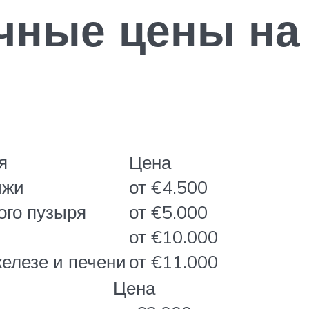
чные цены на 
я
Цена
ыжи
от €4.500
ого пузыря
от €5.000
от €10.000
елезе и печени
от €11.000
Цена