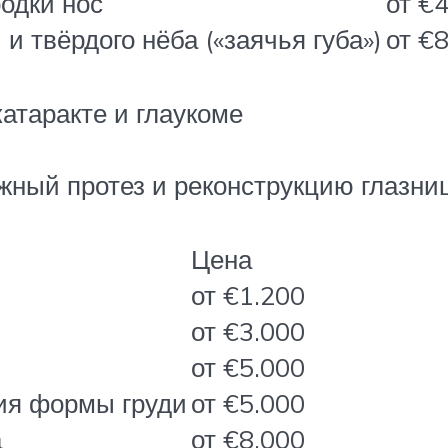
одки нос
от €
 твёрдого нёба («заячья губа»)
от €
атаракте и глаукоме
ижный протез и реконструкцию глазни
Цена
от €1.200
от €3.000
от €5.000
ция формы груди
от €5.000
а
от €8.000