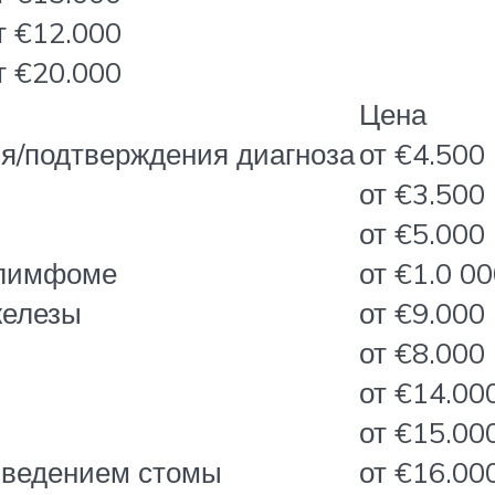
т €12.000
т €20.000
Цена
я/подтверждения диагноза
от €4.500
от €3.500
от €5.000
 лимфоме
от €1.0 0
железы
от €9.000
от €8.000
от €14.00
от €15.00
ыведением стомы
от €16.00