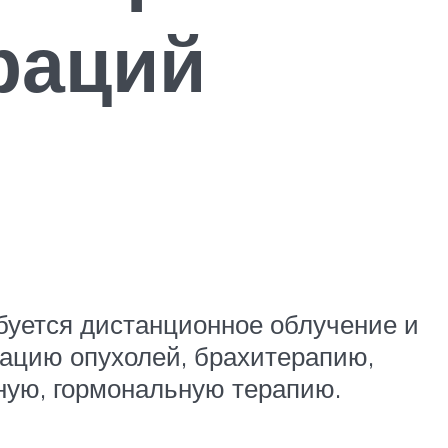
раций
буется дистанционное облучение и
зацию опухолей, брахитерапию,
ную, гормональную терапию.