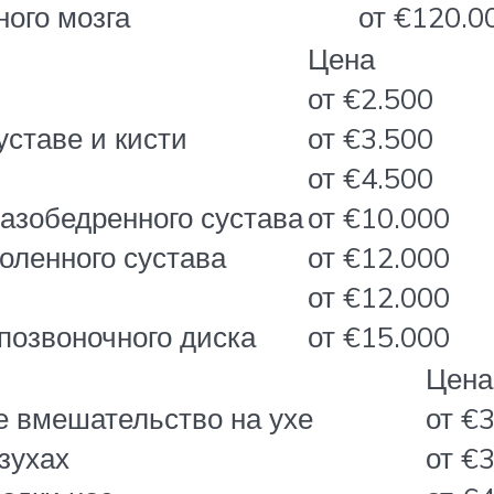
ного мозга
от €120.0
Цена
от €2.500
ставе и кисти
от €3.500
от €4.500
азобедренного сустава
от €10.000
оленного сустава
от €12.000
от €12.000
позвоночного диска
от €15.000
Цена
е вмешательство на ухе
от €
зухах
от €