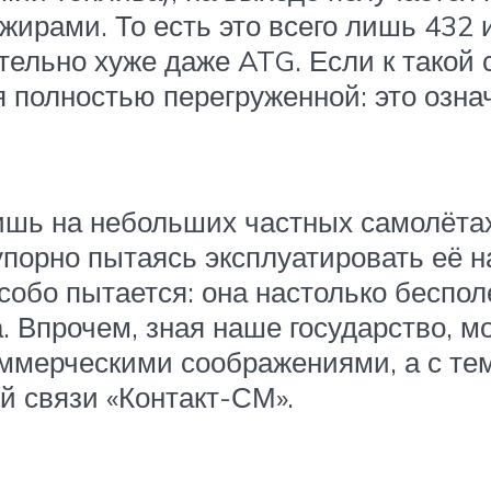
рами. То есть это всего лишь 432 и
ительно хуже даже ATG. Если к такой
 полностью перегруженной: это озна
шь на небольших частных самолётах,
порно пытаясь эксплуатировать её на
собо пытается: она настолько бесполе
. Впрочем, зная наше государство, м
ммерческими соображениями, а с тем
й связи «Контакт-СМ».