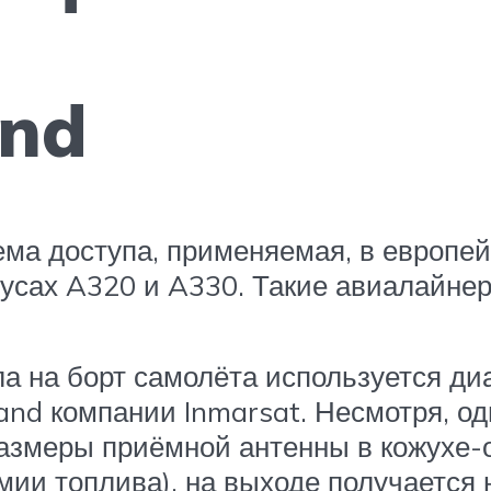
and
ема доступа, применяемая, в европей
усах A320 и A330. Такие авиалайнеры
а на борт самолёта используется диа
nd компании Inmarsat. Несмотря, од
размеры приёмной антенны в кожухе-
мии топлива), на выходе получается