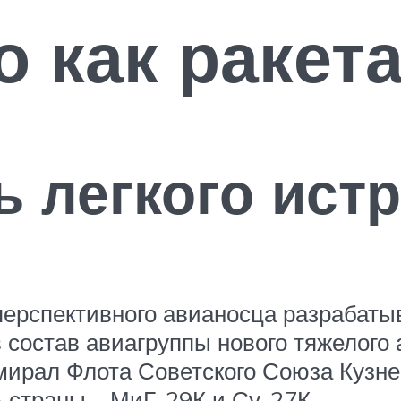
о как ракет
 легкого ист
перспективного авианосца разрабаты
в состав авиагруппы нового тяжелого
Адмирал Флота Советского Союза Кузн
 страны – МиГ-29К и Су-27К.