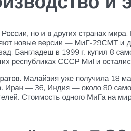
изводство и 
 России, но и в других странах мира
няют новые версии — МиГ-29СМТ и др
ад. Бангладеш в 1999 г. купил 8 сам
вших республиках СССР МиГи осталис
аратов. Малайзия уже получила 18 м
 Иран — 36, Индия — около 80 самол
елей. Стоимость одного МиГа на ми