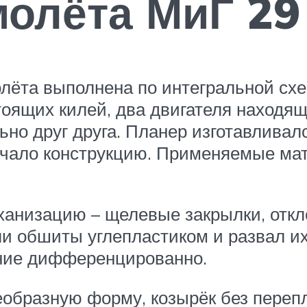
олёта МиГ 29
лёта выполнена по интегральной схе
стоящих килей, два двигателя находя
ьно друг друга. Планер изготавлива
егчало конструкцию. Применяемые ма
анизацию – щелевые закрылки, откл
ли обшиты углепластиком и развал их
ение дифференцированно.
образную форму, козырёк без переп