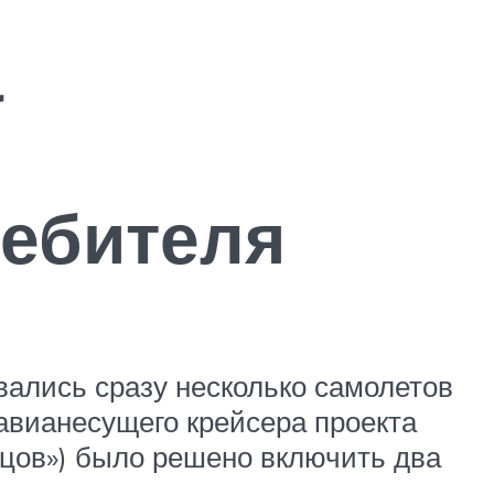
а
ребителя
вались сразу несколько самолетов
 авианесущего крейсера проекта
ецов») было решено включить два