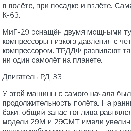
в полёте, при посадке и взлёте. Са
К-63.
МиГ-29 оснащён двумя мощными тур
компрессоры низкого давления с че
компрессором. ТРДДФ развивают тяг
ни один самолёт на планете.
Двигатель РД-33
У этой машины с самого начала был
продолжительность полёта. На ран
баки, общий запас топлива равнялс
модели 29М и 29СМТ имели увеличен
воздухозаборников, вторая – над фю