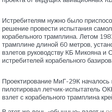
Истребителям нужно было приспособ
решение провести испытания самоле
корабельного трамплина. Летом 19
трамплине длиной 60 метров, устан
взлетов руководству КБ Микояна и 
истребителей корабельного базиров
Проектирование МиГ-29К началось в
пилотировал летчик-испытатель ОКБ
взлет с корабельного трамплина кр
В этот же день «обычные» взлет и
п