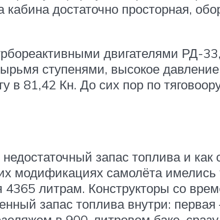
ма кабина достаточно просторная, об
бореактивными двигателями РД-33,
тырьмя ступенями, высокое давлени
у в 81,42 Кн. До сих пор по тяговоо
 недостаточный запас топлива и как
них модификациях самолёта имелись
я 4365 литрам. Конструкторы со врем
ный запас топлива внутри: первая 
зеляжем в 900-литровом баке, сразу