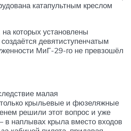
орудована катапультным креслом
 на которых установлены
е создаётся девятиступенчатым
руженности МиГ-29-го не превзошёл
 следствие малая
 только крыльевые и фюзеляжные
енем решили этот вопрос и уже
– в наплывах крыла вместо входов
 за кабиной пилота, придавая