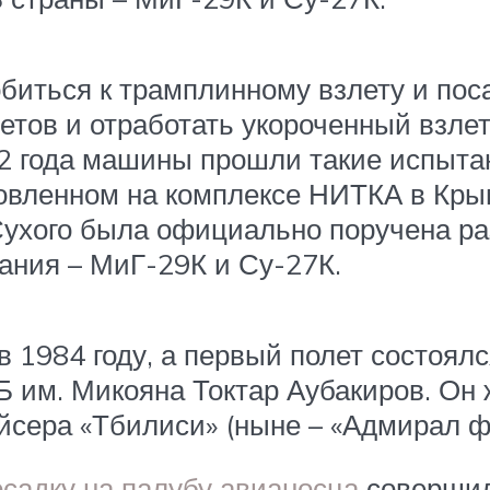
иться к трамплинному взлету и посад
тов и отработать укороченный взлет
82 года машины прошли такие испыта
овленном на комплексе НИТКА в Кры
Сухого была официально поручена раз
ания – МиГ-29К и Су-27К.
 1984 году, а первый полет состоял
 им. Микояна Токтар Аубакиров. Он 
ейсера «Тбилиси» (ныне – «Адмирал ф
осадку на палубу авианосца
совершил