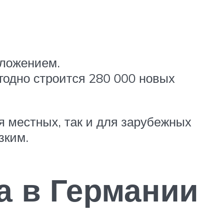
дложением.
егодно строится 280 000 новых
я местных, так и для зарубежных
зким.
а в Германии