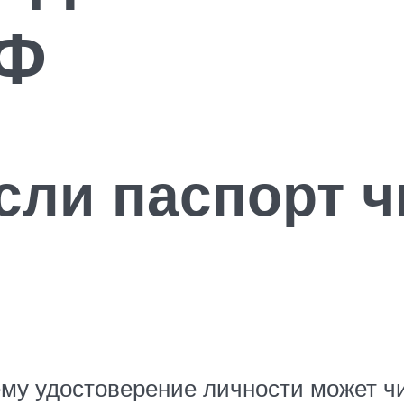
РФ
если паспорт ч
му удостоверение личности может чи