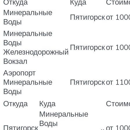
Откуда
Куда
Стоим
Минеральные
Пятигорск
от 100
Воды
Минеральные
Воды
Пятигорск
от 100
Железнодорожный
Вокзал
Аэропорт
Минеральные
Пятигорск
от 110
Воды
Откуда
Куда
Стоим
Минеральные
Воды
Пятигорск
от 100