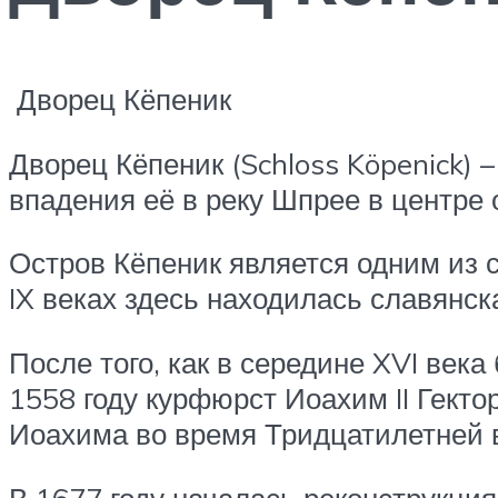
Дворец Кёпеник
Дворец Кёпеник (Schloss Köpenick) 
впадения её в реку Шпрее в центре 
Остров Кёпеник является одним из с
IX веках здесь находилась славянск
После того, как в середине XVI века
1558 году курфюрст Иоахим II Гекто
Иоахима во время Тридцатилетней в
В 1677 году началась реконструкция