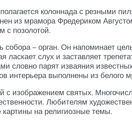
сполагается колоннада с резными пи
лнен из мрамора Фредериком Августо
 с позолотой.
ь собора – орган. Он напоминает цел
ая ласкает слух и заставляет трепета
ми словно парят изваяния известных
ов интерьера выполнены из белого м
й с изображением святых. Многочис
ественности. Любителям художестве
 картины на религиозные темы.