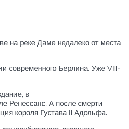
ове на реке Даме недалеко от места
и современного Берлина. Уже VIII-
здание, в
иле Ренессанс. А после смерти
ия короля Густава II Адольфа.
Бранденбургского, ставшего