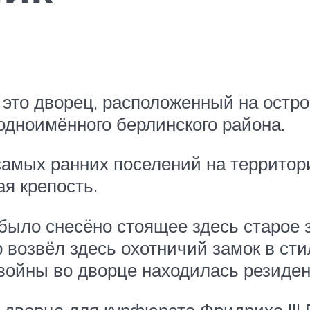
– это дворец, расположенный на остр
одноимённого берлинского района.
амых ранних поселений на территори
ая крепость.
 было снесёно стоящее здесь старое 
р возвёл здесь охотничий замок в ст
ойны во дворце находилась резиденц
 дворца для курфюрста Фридриха III 