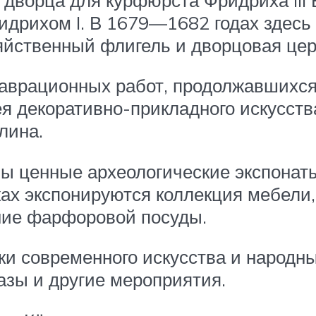
дрихом I. В 1679—1682 годах здесь
зяйственный флигель и дворцовая цер
аврационных работ, продолжавшихся
я декоративно-прикладного искусств
лина.
ны ценные археологические экспона
ажах экспонируются коллекция мебели
ание фарфоровой посуды.
ки современного искусства и народн
азы и другие мероприятия.