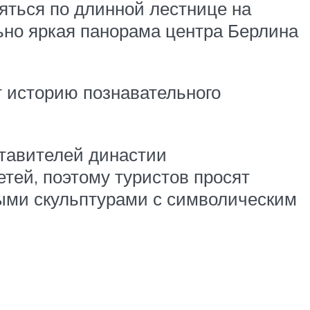
ться по длинной лестнице на
ьно яркая панорама центра Берлина
т историю познавательного
тавителей династии
етей, поэтому туристов просят
ыми скульптурами с символическим