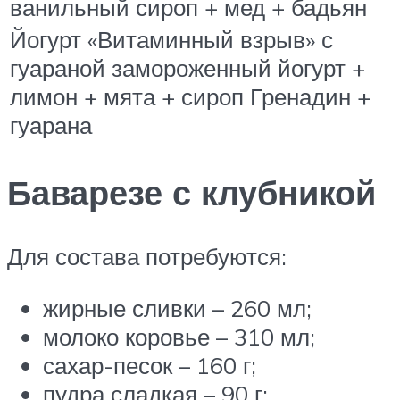
ванильный сироп + мед + бадьян
Йогурт «Витаминный взрыв» с
гуараной замороженный йогурт +
лимон + мята + сироп Гренадин +
гуарана
Баварезе с клубникой
Для состава потребуются:
жирные сливки – 260 мл;
молоко коровье – 310 мл;
сахар-песок – 160 г;
пудра сладкая – 90 г;