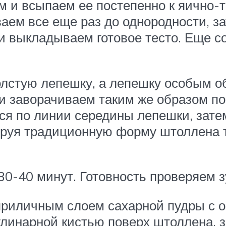
м и всыпаем ее постепенно к яично-
аем все еще раз до однородности, 
 и выкладываем готовое тесто. Еще с
толстую лепешку, а лепешку особым о
 и заворачиваем таким же образом по
ся по линии середины лепешки, затем 
руя традиционную форму штоллена т
30-40 минут. Готовность проверяем з
приличным слоем сахарной пудры с 
улинарной кистью поверх штоллена, з