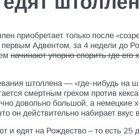
и едят штоллен
лен приобретает только после «созрев
д первым Адвентом, за 4 недели до 
тем
начинают упорно спорить где его 
ания штоллена — «где-нибудь на шк
итается смертным грехом против кекс
чно довольно большой, а немецкие хо
то он действительно набирает вкус в
 и едят на Рождество – то есть 25 де