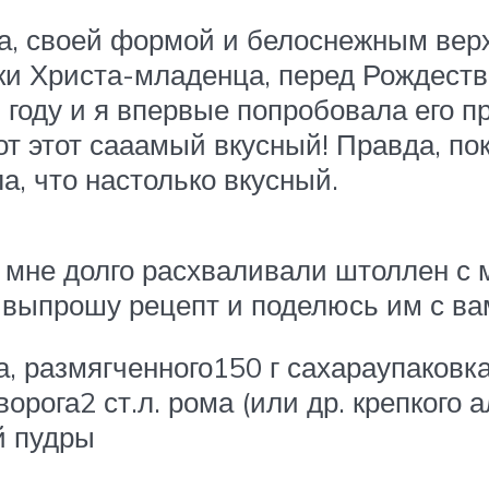
а, своей формой и белоснежным вер
и Христа-младенца, перед Рождеств
 году и я впервые попробовала его п
от этот сааамый вкусный! Правда, по
а, что настолько вкусный.
, мне долго расхваливали штоллен с 
и выпрошу рецепт и поделюсь им с ва
, размягченного150 г сахараупаковка
ворога2 ст.л. рома (или др. крепкого 
й пудры