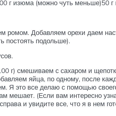
100 г изюма (можно чуть меньше)50 г
ем ромом. Добавляем орехи даем наст
ь постоять подольше).
сов.
(100 г) смешиваем с сахаром и щепот
обавляем яйца, по одному, после ка
м. Я это все делаю с помощью свое
ам мешает. (Если вам интересно узна
права и увидите все, что я в нем гот