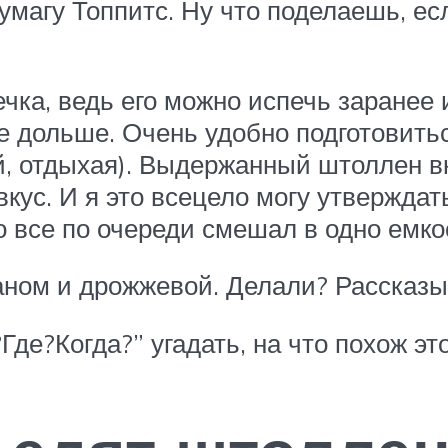
умагу Топпитс. Ну что поделаешь, е
ка, ведь его можно испечь заранее и
е дольше. Очень удобно подготовитьс
й, отдыхая). Выдержанный штоллен вк
кус. И я это всецело могу утверждат
 все по очереди смешал в одно емкос
аном и дрожжевой. Делали? Рассказы
Где?Когда?” угадать, на что похож эт