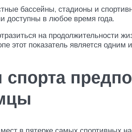
тные бассейны, стадионы и спорти
ни доступны в любое время года.
отразиться на продолжительности жиз
пе этот показатель является одним 
 спорта предп
емцы
 мест в пятерке самых спортивных н