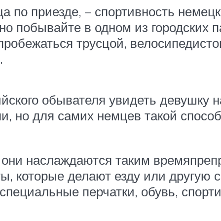
ца по приезде, – спортивность немец
нно побывайте в одном из городских 
робежаться трусцой, велосипедистов
.
ийского обывателя увидеть девушку н
ли, но для самих немцев такой спос
, они наслаждаются таким времяпреп
, которые делают езду или другую 
специальные перчатки, обувь, спорт