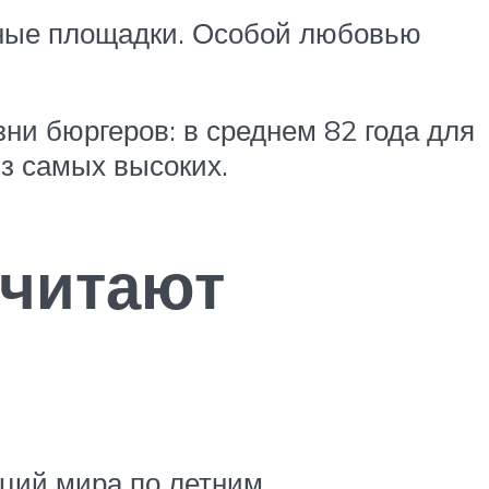
вные площадки. Особой любовью
ни бюргеров: в среднем 82 года для
из самых высоких.
очитают
аций мира по летним