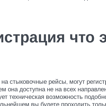
истрация что э
на стыковочные рейсы, могут регист
м она доступна не на всех направлен
ует техническая возможность подобно
альнейшем вы будете проходить тольк