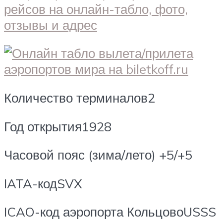
Количество терминалов2
Год открытия1928
Часовой пояс (зима/лето) +5/+5
IATA-кодSVX
ICAO-код аэропорта КольцовоUSSS