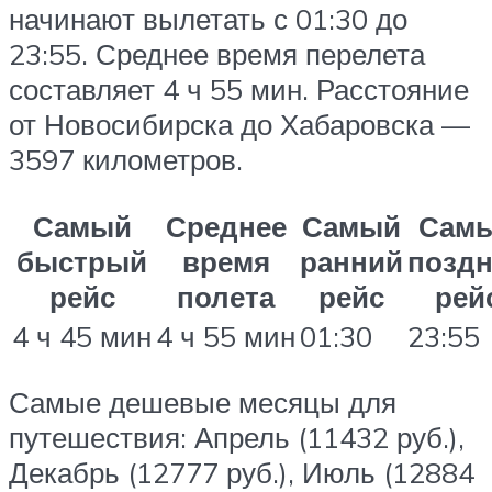
начинают вылетать с 01:30 до
23:55. Среднее время перелета
составляет 4 ч 55 мин. Расстояние
от Новосибирска до Хабаровска —
3597 километров.
Самый
Среднее
Самый
Сам
быстрый
время
ранний
позд
рейс
полета
рейс
рей
4 ч 45 мин
4 ч 55 мин
01:30
23:55
Самые дешевые месяцы для
путешествия: Апрель (
11432
руб
.
),
Декабрь (
12777
руб
.
), Июль (
12884