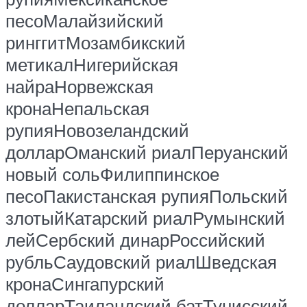
песоМалайзийский
ринггитМозамбикский
метикалНигерийская
найраНорвежская
кронаНепальская
рупияНовозеландский
долларОманский риалПеруанский
новый сольФилиппинское
песоПакистанская рупияПольский
злотыйКатарский риалРумынский
лейСербский динарРоссийский
рубльСаудовский риалШведская
кронаСингапурский
долларТаиландский батТунисский