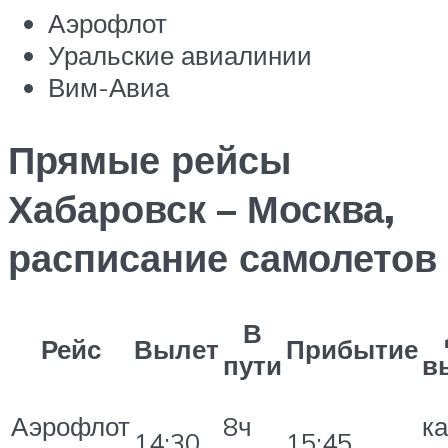
Аэрофлот
Уральские авиалинии
Вим-Авиа
Прямые рейсы
Хабаровск – Москва,
расписание самолетов
В
Рейс
Вылет
Прибытие
пути
в
Аэрофлот
8ч
к
14:30
15:45