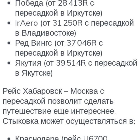
Победа (от 28 413
R
с
пересадкой в Иркутске)
IrAero (от 31 250
R
с пересадкой
в Владивостоке)
Ред Вингс (от 37 046
R
с
пересадкой в Иркутске)
Якутия (от 39 514
R
с пересадкой
в Якутске)
Рейс Хабаровск – Москва с
пересадкой позволит сделать
путешествие еще интереснее.
Стыковка может осуществляться в:
Краснодаре (рейс U6700