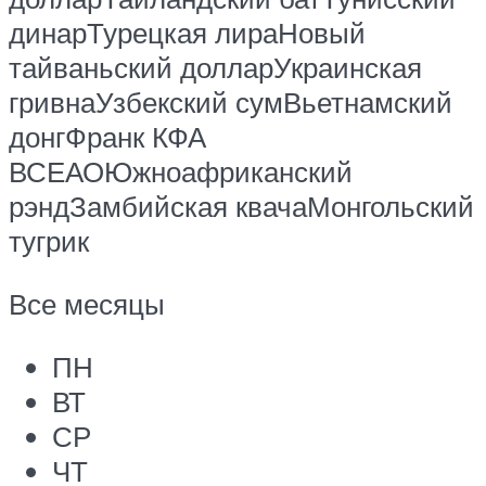
динарТурецкая лираНовый
тайваньский долларУкраинская
гривнаУзбекский сумВьетнамский
донгФранк КФА
ВСЕАОЮжноафриканский
рэндЗамбийская квачаМонгольский
тугрик
Все месяцы
ПН
ВТ
СР
ЧТ