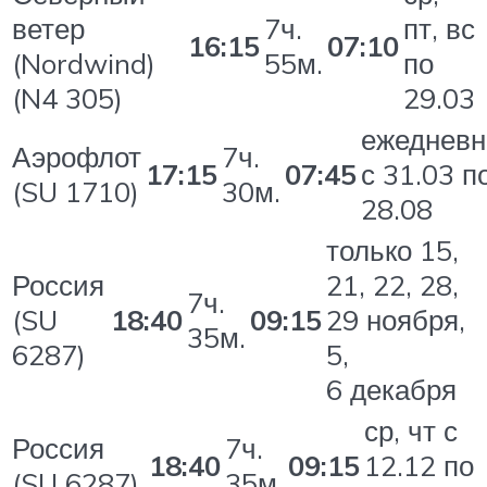
ветер
7ч.
пт, вс
16:15
07:10
(Nordwind)
55м.
по
(N4 305)
29.03
ежедневн
Аэрофлот
7ч.
17:15
07:45
с 31.03 п
(SU 1710)
30м.
28.08
только 15,
Россия
21, 22, 28,
7ч.
(SU
18:40
09:15
29 ноября,
35м.
6287)
5,
6 декабря
ср, чт с
Россия
7ч.
18:40
09:15
12.12 по
(SU 6287)
35м.