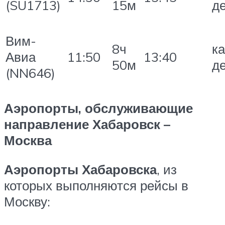
(SU1713)
15м
д
Вим-
8ч
к
Авиа
11:50
13:40
50м
д
(NN646)
Аэропорты, обслуживающие
направление Хабаровск –
Москва
Аэропорты Хабаровска
, из
которых выполняются рейсы в
Москву: