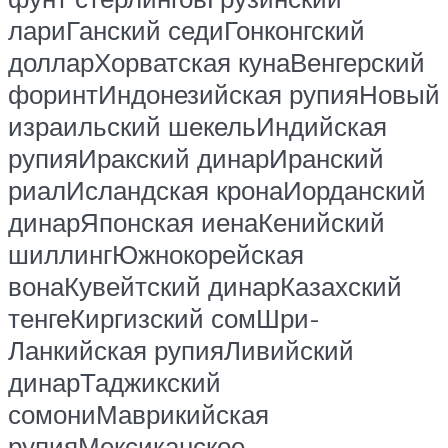
лариГанский седиГонконгский
долларХорватская кунаВенгерский
форинтИндонезийская рупияНовый
израильский шекельИндийская
рупияИракский динарИранский
риалИсландская кронаИорданский
динарЯпонская иенаКенийский
шиллингЮжнокорейская
вонаКувейтский динарКазахский
тенгеКиргизский сомШри-
Ланкийская рупияЛивийский
динарТаджикский
сомониМаврикийская
рупияМексиканское