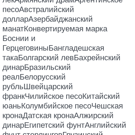
песоАвстралийский
долларАзербайджанский
манатКонвертируемая марка
Боснии и
ГерцеговиныБангладешская
такаБолгарский левБахрейнский
динарБразильский
реалБелорусский
рубльШвейцарский
франкЧилийское песоКитайский
юаньКолумбийское песоЧешская
кронаДатская кронаАлжирский
динарЕгипетский фунтАнглийский
фунт стерлинговГрузинский