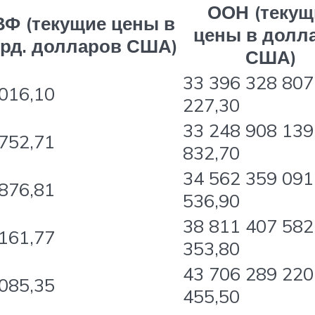
ООН (текущ
Ф (текущие цены в
цены в долл
рд. долларов США)
США)
33 396 328 807
016,10
227,30
33 248 908 139
752,71
832,70
34 562 359 091
876,81
536,90
38 811 407 582
161,77
353,80
43 706 289 220
085,35
455,50