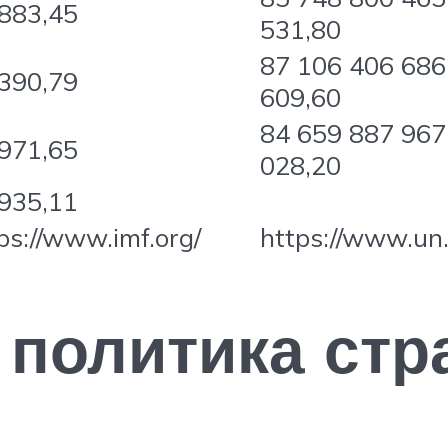
883,45
531,80
87 106 406 686
390,79
609,60
84 659 887 967
971,65
028,20
935,11
ps://www.imf.org/
https://www.un.
 политика ст