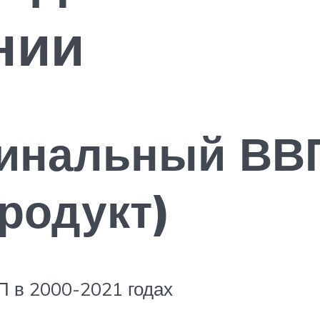
нии
инальный ВВ
родукт)
П в 2000-2021 годах