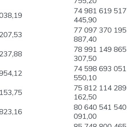
755,20
74 981 619 517
038,19
445,90
77 097 370 195
207,53
887,40
78 991 149 865
237,88
307,50
74 598 693 051
954,12
550,10
75 812 114 289
153,75
162,50
80 640 541 540
823,16
091,00
85 748 800 465