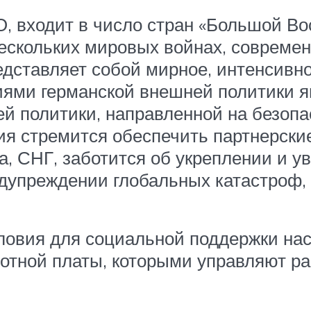
, входит в число стран «Большой Вос
нескольких мировых войнах, совреме
представляет собой мирное, интенсив
иями германской внешней политики я
 политики, направленной на безопа
ия стремится обеспечить партнерски
, СНГ, заботится об укреплении и у
едупреждении глобальных катастроф,
словия для социальной поддержки на
ботной платы, которыми управляют р