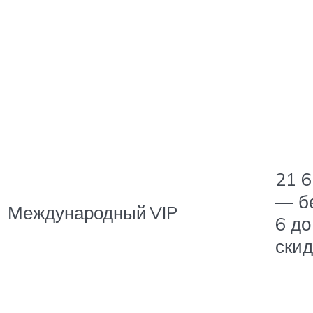
21 6
— бе
Международный
VIP
6 до
ски