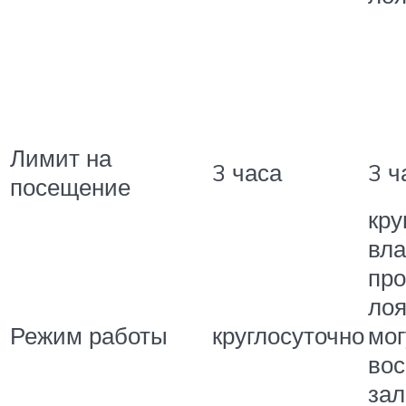
Лимит на
3 часа
3 ч
посещение
кру
вл
пр
лоя
Режим работы
круглосуточно
мог
вос
зал