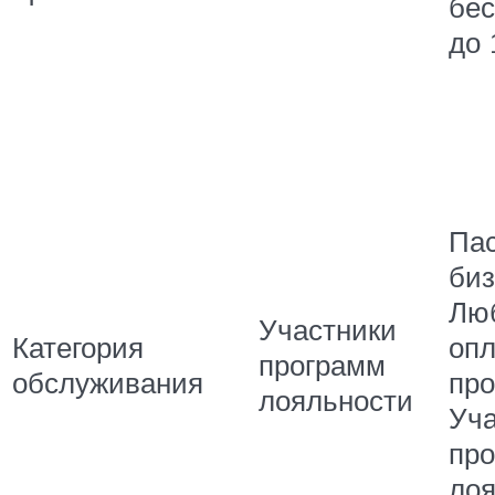
бес
до 
Па
биз
Лю
Участники
Категория
оп
программ
обслуживания
про
лояльности
Уча
пр
лоя