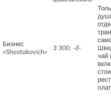
Толь
душ
отде
тра
само
Бизнес
3 300, -//-
Швед
«Shostakovich»
чай
вкл
стои
рест
плат