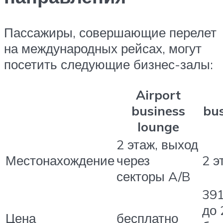
Пассажиры, совершающие перелет
на международных рейсах, могут
посетить следующие бизнес-залы:
Airport
business
bus
lounge
2 этаж, выход
Местонахождение
через
2 э
секторы A/B
391
до 
Цена
бесплатно