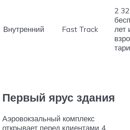
2 32
бесп
Внутренний
Fast Track
лет 
взр
тар
Первый ярус здания
Аэровокзальный комплекс
открывает перед клиентами 4