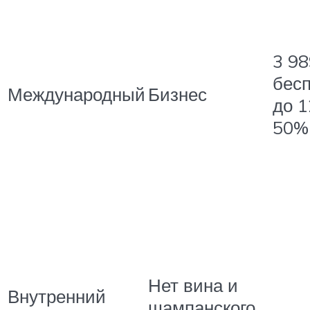
3 98
бесп
Международный
Бизнес
до 1
50%
Нет вина и
Внутренний
шампанского.