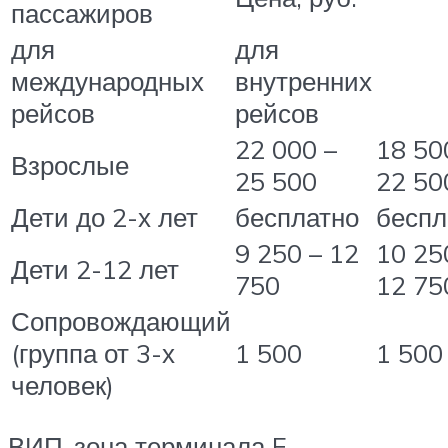
пассажиров
для
для
международных
внутренних
рейсов
рейсов
22 000 –
18 50
Взрослые
25 500
22 50
Дети до 2-х лет
бесплатно
беспл
9 250 – 12
10 25
Дети 2-12 лет
750
12 75
Сопровождающий
(группа от 3-х
1 500
1 500
человек)
ВИП-зона терминала F