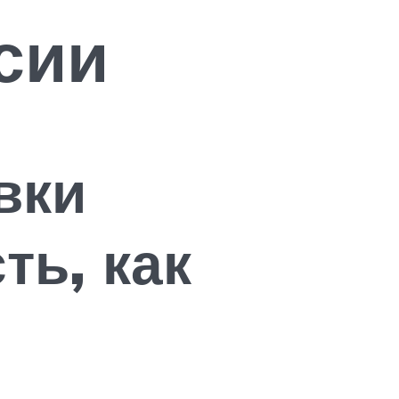
сии
вки
ть, как