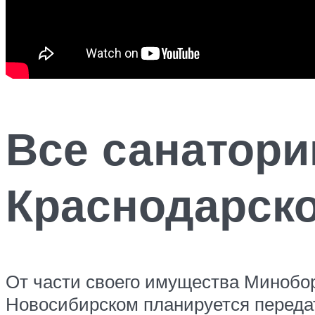
Все санатори
Краснодарско
От части своего имущества Минобор
Новосибирском планируется передат