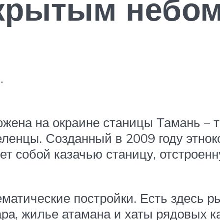
ткрытым небо
.
ена на окраине станицы Тамань – там
ленцы. Созданный в 2009 году этно
ет собой казачью станицу, отстроен
матические постройки. Есть здесь р
ара, жилье атамана и хаты рядовых к