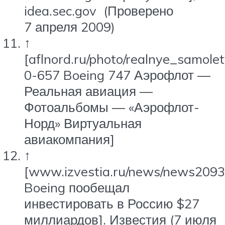
idea.sec.gov
(Проверено
7 апреля 2009)
↑
[aflnord.ru/photo/realnye_samole
0-657 Boeing 747 Аэрофлот —
Реальная авиация —
Фотоальбомы — «Аэрофлот-
Норд» Виртуальная
авиакомпания]
↑
[www.izvestia.ru/news/news209
Boeing пообещал
инвестировать в Россию $27
миллиардов]. Известия (7 июля