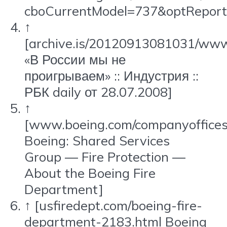
cboCurrentModel=737&optRepor
↑
[archive.is/20120913081031/www.
«В России мы не
проигрываем» :: Индустрия ::
РБК daily от 28.07.2008]
↑
[www.boeing.com/companyoffices/
Boeing: Shared Services
Group — Fire Protection —
About the Boeing Fire
Department]
↑
[usfiredept.com/boeing-fire-
department-2183.html Boeing