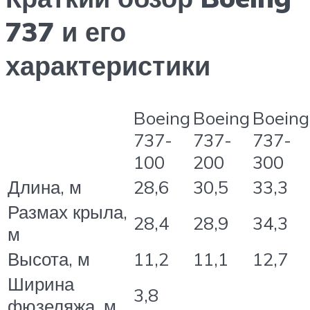
737 и его
характеристики
Boeing
Boeing
Boeing
737-
737-
737-
100
200
300
Длина, м
28,6
30,5
33,3
Размах крыла,
28,4
28,9
34,3
м
Высота, м
11,2
11,1
12,7
Ширина
3,8
фюзеляжа, м