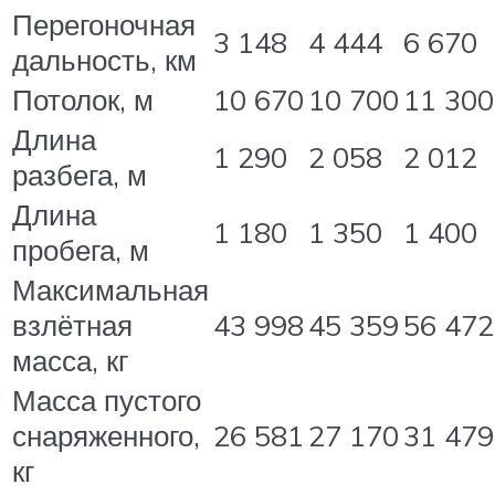
Перегоночная
3 148
4 444
6 670
дальность, км
Потолок, м
10 670
10 700
11 300
Длина
1 290
2 058
2 012
разбега, м
Длина
1 180
1 350
1 400
пробега, м
Максимальная
взлётная
43 998
45 359
56 472
масса, кг
Масса пустого
снаряженного,
26 581
27 170
31 479
кг