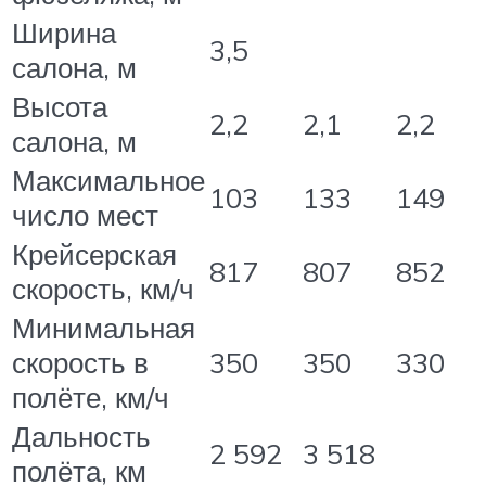
Ширина
3,5
салона, м
Высота
2,2
2,1
2,2
салона, м
Максимальное
103
133
149
число мест
Крейсерская
817
807
852
скорость, км/ч
Минимальная
скорость в
350
350
330
полёте, км/ч
Дальность
2 592
3 518
полёта, км