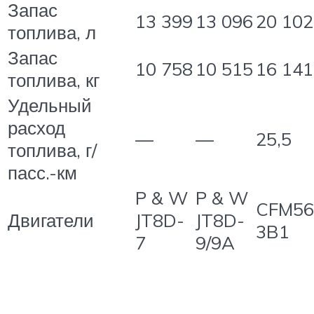
Запас
13 399
13 096
20 102
топлива, л
Запас
10 758
10 515
16 141
топлива, кг
Удельный
расход
—
—
25,5
топлива, г/
пасс.-км
P & W
P & W
CFM56
Двигатели
JT8D-
JT8D-
3B1
7
9/9A