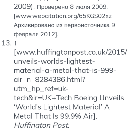
2009).
Проверено 8 июля 2009.
[www.webcitation.org/65KGS02xz
Архивировано из первоисточника 9
февраля 2012].
↑
[www.huffingtonpost.co.uk/2015/
unveils-worlds-lightest-
material-a-metal-that-is-999-
air_n_8284386.html?
utm_hp_ref=uk-
tech&ir=UK+Tech Boeing Unveils
‘World’s Lightest Material’ A
Metal That Is 99.9% Air].
Huffington Post
.