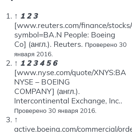
↑
1
2
3
[www.reuters.com/finance/stocks
symbol=BA.N People: Boeing
Co]
(англ.)
. Reuters.
Проверено 30
января 2016.
↑
1
2
3
4
5
6
[www.nyse.com/quote/XNYS:BA
NYSE – BOEING
COMPANY]
(англ.)
.
Intercontinental Exchange, Inc..
Проверено 30 января 2016.
↑
active.boeing.com/commercial/ord