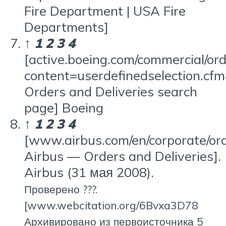
Fire Department | USA Fire
Departments]
↑
1
2
3
4
[active.boeing.com/commercial/or
content=userdefinedselection.c
Orders and Deliveries search
page] Boeing
↑
1
2
3
4
[www.airbus.com/en/corporate/ord
Airbus — Orders and Deliveries].
Airbus (31 мая 2008).
Проверено ???.
[www.webcitation.org/6Bvxa3D78
Архивировано из первоисточника 5