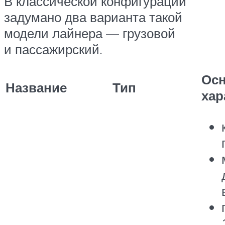
В классической конфигурации
задумано два варианта такой
модели лайнера — грузовой
и пассажирский.
Ос
Название
Тип
хар