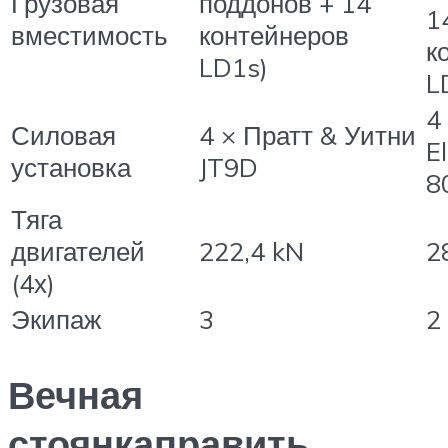
Грузовая
поддонов + 14
1
вместимость
контейнеров
к
LD1s)
L
4
Силовая
4 × Пратт & Уитни
E
установка
JT9D
8
Тяга
двигателей
222,4 kN
2
(4х)
Экипаж
3
2
Вечная
стоянкаправить