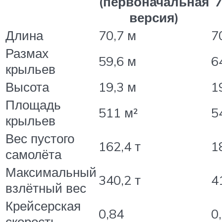
(первоначальная
версия)
Длина
70,7 м
7
Размах
59,6 м
6
крыльев
Высота
19,3 м
1
Площадь
511 м²
5
крыльев
Вес пустого
162,4 т
1
самолёта
Максимальный
340,2 т
4
взлётный вес
Крейсерская
0,84
0
скорость