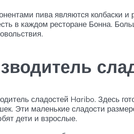
ентами пива являются колбаски и 
есть в каждом ресторане Бонна. Бол
овольствия.
зводитель сла
водитель сладостей Haribo. Здесь го
ек. Эти маленькие сладости размер
бят дети и взрослые.