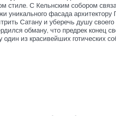
ом стиле. С Кельнским собором связ
ежи уникального фасада архитектору 
итрить Сатану и уберечь душу своего
ердился обману, что предрек конец све
 один из красивейших готических соб