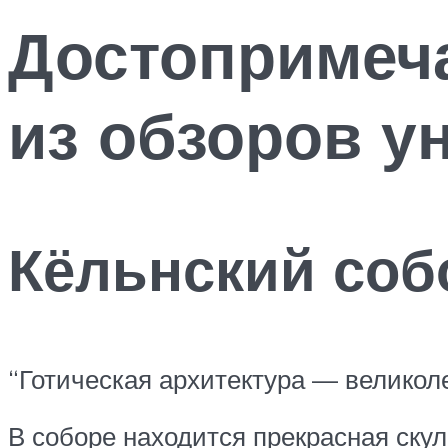
Достопримеча
из обзоров у
Кёльнский соб
“Готическая архитектура — велико
В соборе находится прекрасная ск