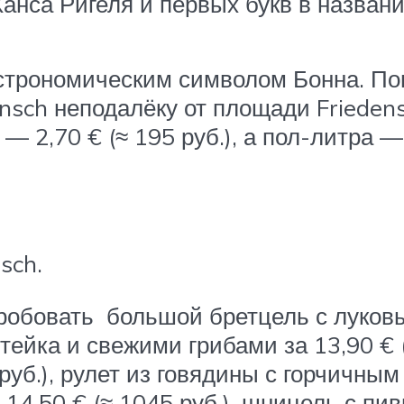
нса Ригеля и первых букв в названи
астрономическим символом Бонна. По
sch неподалёку от площади Friedensp
л — 2,70 € (≈ 195 руб.), а пол-литра — 
sch.
пробовать большой бретцель с луковым
ейка и свежими грибами за 13,90 € (
 руб.), рулет из говядины с горчичны
 14,50 € (≈ 1045 руб.), шницель с п