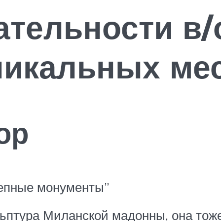
тельности в/
никальных ме
ор
лепные монументы”
ульптура Миланской мадонны, она то