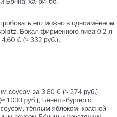
и Бонна: ха-ри-бо.
пробовать его можно в одноимённом
latz. Бокал фирменного пива 0,2 л
4,60 € (≈ 332 руб.).
 соусом за 3,80 € (≈ 274 руб.),
≈ 1000 руб.), Бённш-бургер с
м соусом, тёплым яблоком, красной
ивным соусом Бённш и хрустящим