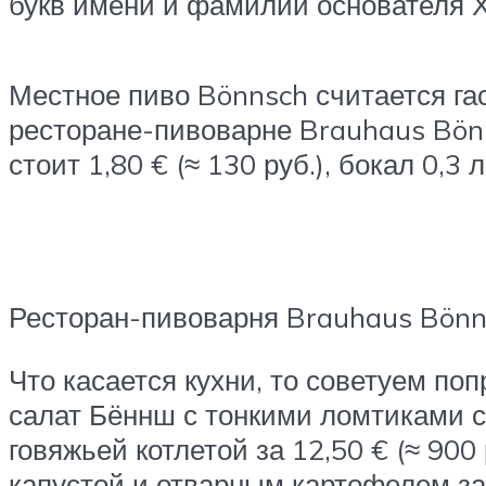
букв имени и фамилии основателя Ха
Местное пиво Bönnsch считается г
ресторане-пивоварне Brauhaus Bönn
стоит 1,80 € (≈ 130 руб.), бокал 0,3 
Ресторан-пивоварня Brauhaus Bönn
Что касается кухни, то советуем по
салат Бённш с тонкими ломтиками ст
говяжьей котлетой за 12,50 € (≈ 900
капустой и отварным картофелем за