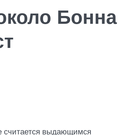
около Бонна
ст
же считается выдающимся