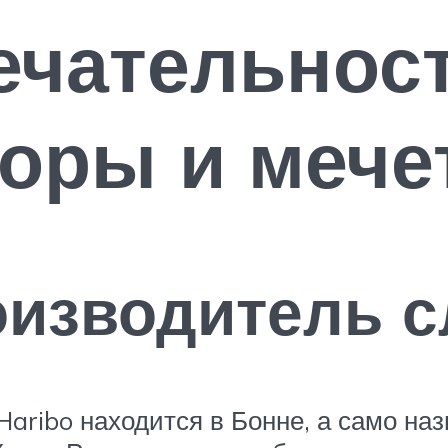
чательност
оры и мече
оизводитель с
aribo находится в Бонне, а само на