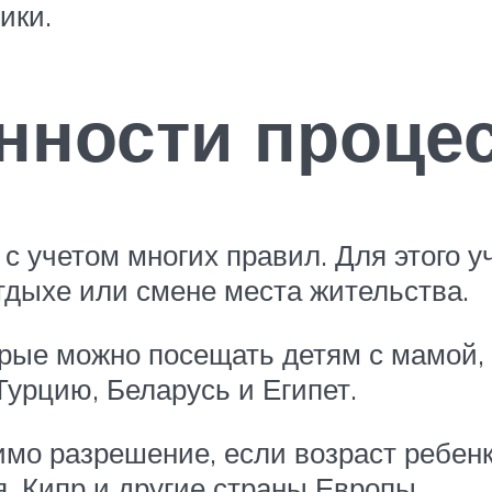
ики.
нности проце
с учетом многих правил. Для этого у
тдыхе или смене места жительства.
рые можно посещать детям с мамой, 
урцию, Беларусь и Египет.
имо разрешение, если возраст ребен
, Кипр и другие страны Европы.