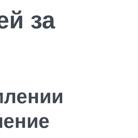
ей за
млении
ление