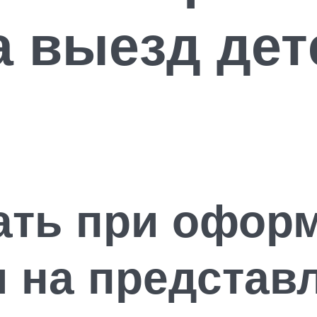
а выезд дет
ать при офор
 на представ