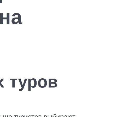
 на
 туров
льше туристов выбирают