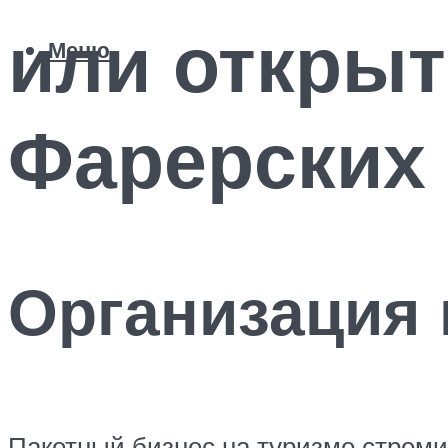
или открыт
Меню
Фарерских
Организация
Пакетный бизнес на туризме стреми