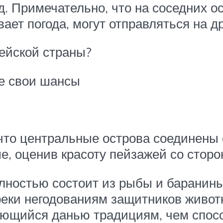
д. Примечательно, что на соседних о
вает погода, могут отправляться на д
ейской страны?
те свои шансы
что центральные острова соединены
е, оценив красоту пейзажей со сторо
олностью состоит из рыбы и баранин
реки негодованиям защитников животн
ющийся данью традициям, чем спосо