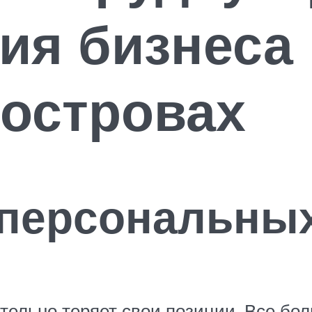
ия бизнеса
 островах
 персональных
тельно теряет свои позиции. Все бо