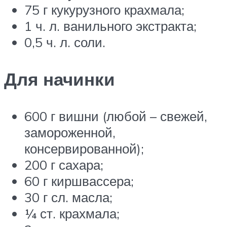
75 г кукурузного крахмала;
1 ч. л. ванильного экстракта;
0,5 ч. л. соли.
Для начинки
600 г вишни (любой – свежей,
замороженной,
консервированной);
200 г сахара;
60 г киршвассера;
30 г сл. масла;
¼ ст. крахмала;