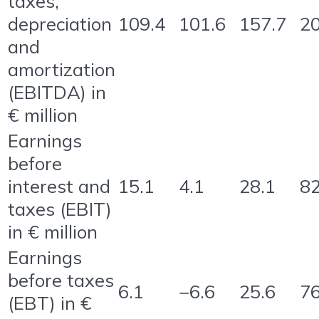
taxes,
depreciation
109.4
101.6
157.7
20
and
amortization
(EBITDA) in
€ million
Earnings
before
interest and
15.1
4.1
28.1
82
taxes (EBIT)
in € million
Earnings
before taxes
6.1
−6.6
25.6
76
(EBT) in €