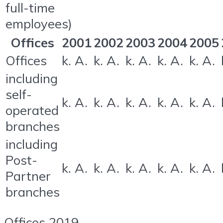
full-time
employees)
Offices
2001
2002
2003
2004
2005
Offices
k. A.
k. A.
k. A.
k. A.
k. A.
including
self-
k. A.
k. A.
k. A.
k. A.
k. A.
operated
branches
including
Post-
k. A.
k. A.
k. A.
k. A.
k. A.
Partner
branches
Offices 2019