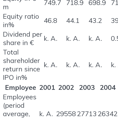
749.7
718.9
698.9
71
m
Equity ratio
46.8
44.1
43.2
39
in%
Dividend per
k. A.
k. A.
k. A.
0.
share in €
Total
shareholder
k. A.
k. A.
k. A.
k.
return since
IPO in%
Employee
2001
2002
2003
2004
Employees
(period
average,
k. A.
29558
27713
26342