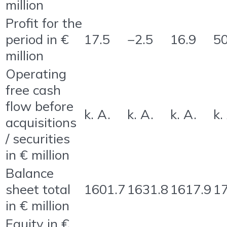
million
Profit for the
period in €
17.5
−2.5
16.9
50
million
Operating
free cash
flow before
k. A.
k. A.
k. A.
k.
acquisitions
/ securities
in € million
Balance
sheet total
1601.7
1631.8
1617.9
17
in € million
Equity in €