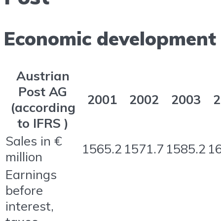
Economic development
Austrian
Post AG
2001
2002
2003
2
(according
to IFRS )
Sales in €
1565.2
1571.7
1585.2
16
million
Earnings
before
interest,