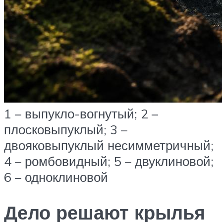
1 – выпукло-вогнутый; 2 –
плосковыпуклый; 3 –
двояковыпуклый несимметричный;
4 – ромбовидный; 5 – двуклиновой;
6 – одноклиновой
Дело решают крылья