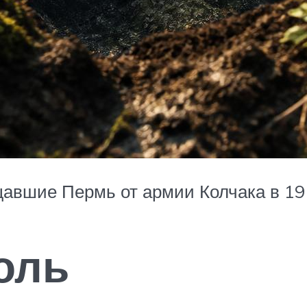
авшие Пермь от армии Колчака в 191
оль