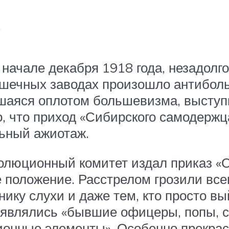
.
начале декабря 1918 года, незадолг
шечных заводах произошло антибольш
вшаяся оплотом большевизма, высту
, что приход «Сибирского самодерж
льный ажиотаж.
волюционный комитет издал приказ «
положение. Расстрелом грозили всем
ику слухи и даже тем, кто просто вы
являлись «бывшие офицеры, попы, с
онные элементы». Особенно прекрасе