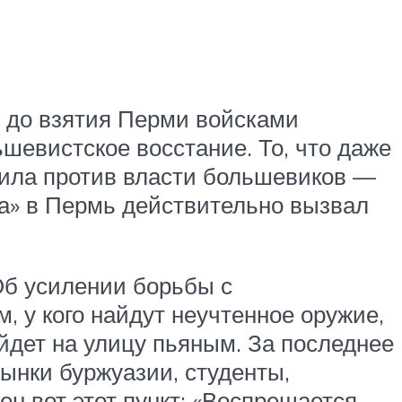
о до взятия Перми войсками
евистское восстание. То, что даже
пила против власти большевиков —
ца» в Пермь действительно вызвал
Об усилении борьбы с
, у кого найдут неучтенное оружие,
йдет на улицу пьяным. За последнее
ынки буржуазии, студенты,
н вот этот пункт: «Воспрещается