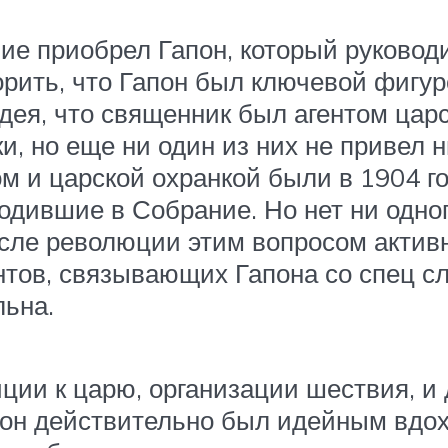
ие приобрел Гапон, который руково
орить, что Гапон был ключевой фигур
дея, что священник был агентом царс
и, но еще ни один из них не привел 
м и царской охранкой были в 1904 год
ходившие в Собрание. Но нет ни одног
осле революции этим вопросом актив
нтов, связывающих Гапона со спец с
льна.
ции к царю, организации шествия, и 
ы он действительно был идейным вдо