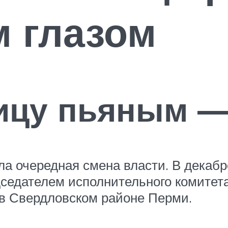
 глазом
ицу пьяным —
а очередная смена власти. В декабре
дседателем исполнительного комите
ц в Свердловском районе Перми.