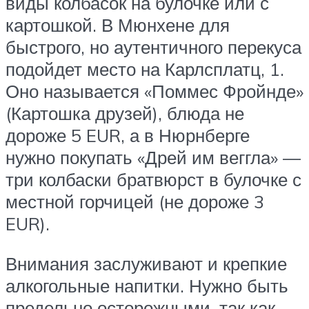
виды колбасок на булочке или с
картошкой. В Мюнхене для
быстрого, но аутентичного перекуса
подойдет место на Карлсплатц, 1.
Оно называется «Поммес Фройнде»
(Картошка друзей), блюда не
дороже 5 EUR, а в Нюрнберге
нужно покупать «Дрей им веггла» —
три колбаски братвюрст в булочке с
местной горчицей (не дороже 3
EUR).
Внимания заслуживают и крепкие
алкогольные напитки. Нужно быть
предельно осторожными, так как