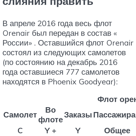
слияния править
В апреле 2016 года весь флот
Orenair был передан в состав «
России» . Оставшийся флот Orenair
состоял из следующих самолетов
(по состоянию на декабрь 2016
года оставшиеся 777 самолетов
находятся в Phoenix Goodyear):
Флот оре
Во
Самолет
Заказы
Пассажир
флоте
C
Y +
Y
Общее