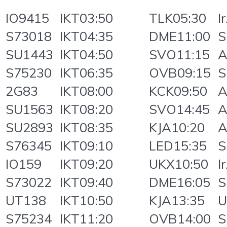
IO9415
IKT03:50
TLK05:30
I
S73018
IKT04:35
DME11:00
S
SU1443
IKT04:50
SVO11:15
A
S75230
IKT06:35
OVB09:15
S
2G83
IKT08:00
KCK09:50
A
SU1563
IKT08:20
SVO14:45
A
SU2893
IKT08:35
KJA10:20
A
S76345
IKT09:10
LED15:35
S
IO159
IKT09:20
UKX10:50
I
S73022
IKT09:40
DME16:05
S
UT138
IKT10:50
KJA13:35
U
S75234
IKT11:20
OVB14:00
S