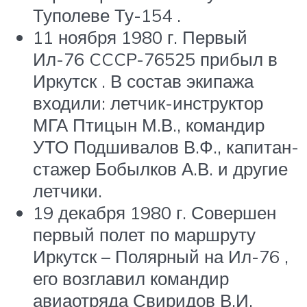
Туполеве Ту-154 .
11 ноября 1980 г. Первый
Ил-76 CCCP-76525 прибыл в
Иркутск . В состав экипажа
входили: летчик-инструктор
МГА Птицын М.В., командир
УТО Подшивалов В.Ф., капитан-
стажер Бобылков А.В. и другие
летчики.
19 декабря 1980 г. Совершен
первый полет по маршруту
Иркутск – Полярный на Ил-76 ,
его возглавил командир
авиаотряда Свиридов В.И.