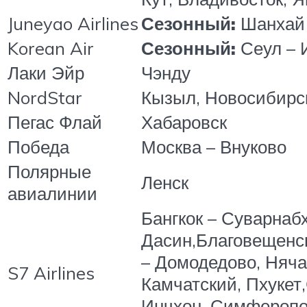
Juneyao Airlines
Сезонный:
Шанхай 
Korean Air
Сезонный:
Сеул – 
Лаки Эйр
Чэнду
NordStar
Кызыл, Новосибирс
Пегас Флай
Хабаровск
Победа
Москва – Внуково
Полярные
Ленск
авиалинии
Бангкок – Суварнаб
Дасин,Благовещенск
– Домодедово, Няча
S7 Airlines
Камчатский, Пхукет
Инчхон, Симферопол