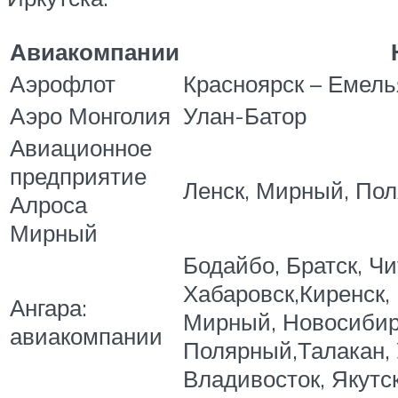
Авиакомпании
Аэрофлот
Красноярск – Емел
Аэро Монголия
Улан-Батор
Авиационное
предприятие
Ленск, Мирный, По
Алроса
Мирный
Бодайбо, Братск, Чи
Хабаровск,Киренск,
Ангара:
Мирный, Новосибир
авиакомпании
Полярный,Талакан, 
Владивосток, Якутс