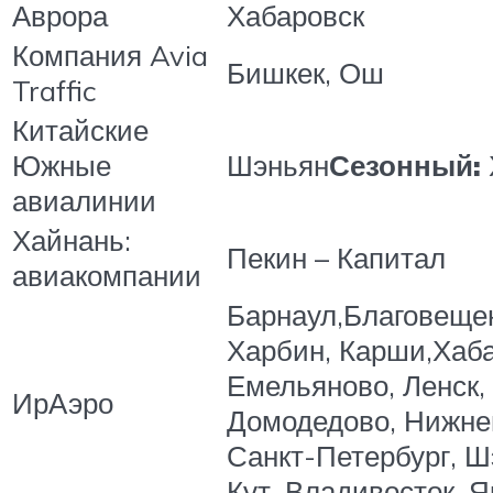
Аврора
Хабаровск
Компания Avia
Бишкек, Ош
Traffic
Китайские
Южные
Шэньян
Сезонный:
авиалинии
Хайнань:
Пекин – Капитал
авиакомпании
Барнаул,Благовещен
Харбин, Карши,Хаба
Емельяново, Ленск,
ИрАэро
Домодедово, Нижнев
Санкт-Петербург, Ш
Кут, Владивосток, Я