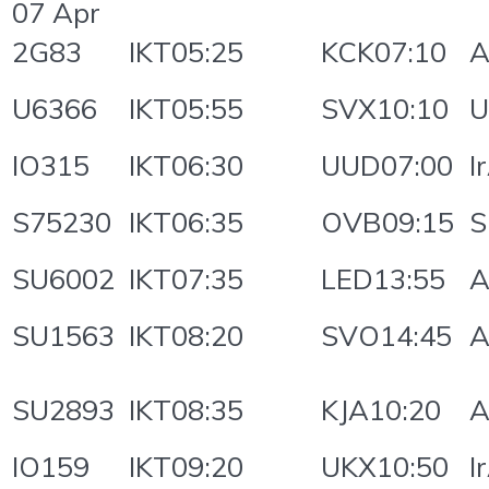
07 Apr
2G83
IKT05:25
KCK07:10
A
U6366
IKT05:55
SVX10:10
U
IO315
IKT06:30
UUD07:00
I
S75230
IKT06:35
OVB09:15
S
SU6002
IKT07:35
LED13:55
A
SU1563
IKT08:20
SVO14:45
A
SU2893
IKT08:35
KJA10:20
A
IO159
IKT09:20
UKX10:50
I