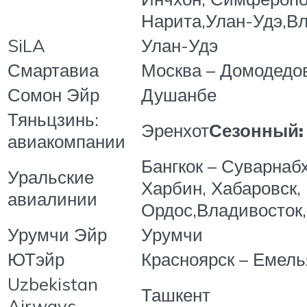
Нарита,Улан-Удэ,В
SiLA
Улан-Удэ
Смартавиа
Москва – Домодедо
Сомон Эйр
Душанбе
Тяньцзинь:
Эренхот
Сезонный:
авиакомпании
Бангкок – Суварнаб
Уральские
Харбин, Хабаровск,
авиалинии
Ордос,Владивосток,
Урумчи Эйр
Урумчи
ЮТэйр
Красноярск – Емель
Uzbekistan
Ташкент
Airways