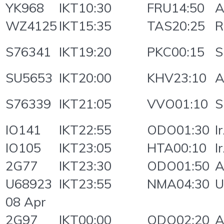
YK968
IKT10:30
FRU14:50
A
WZ4125
IKT15:35
TAS20:25
R
S76341
IKT19:20
PKC00:15
S
SU5653
IKT20:00
KHV23:10
A
S76339
IKT21:05
VVO01:10
S
IO141
IKT22:55
ODO01:30
I
IO105
IKT23:05
HTA00:10
I
2G77
IKT23:30
ODO01:50
A
U68923
IKT23:55
NMA04:30
U
08 Apr
2G97
IKT00:00
ODO02:20
A