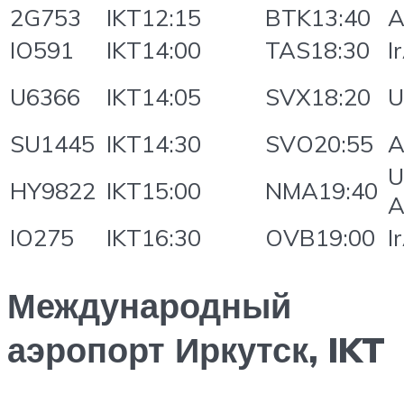
2G753
IKT12:15
BTK13:40
A
IO591
IKT14:00
TAS18:30
I
U6366
IKT14:05
SVX18:20
U
SU1445
IKT14:30
SVO20:55
A
U
HY9822
IKT15:00
NMA19:40
A
IO275
IKT16:30
OVB19:00
I
Международный
аэропорт Иркутск, IKT