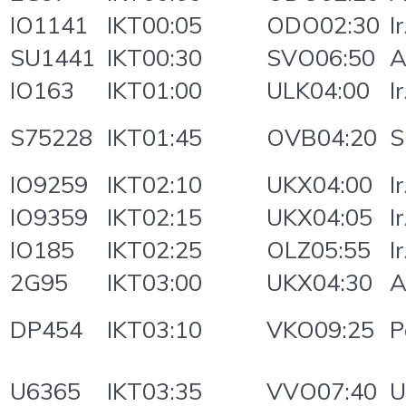
IO1141
IKT00:05
ODO02:30
I
SU1441
IKT00:30
SVO06:50
A
IO163
IKT01:00
ULK04:00
I
S75228
IKT01:45
OVB04:20
S
IO9259
IKT02:10
UKX04:00
I
IO9359
IKT02:15
UKX04:05
I
IO185
IKT02:25
OLZ05:55
I
2G95
IKT03:00
UKX04:30
A
DP454
IKT03:10
VKO09:25
P
U6365
IKT03:35
VVO07:40
U