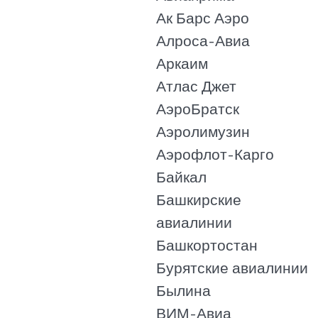
Ак Барс Аэро
Алроса-Авиа
Аркаим
Атлас Джет
АэроБратск
Аэролимузин
Аэрофлот-Карго
Байкал
Башкирские
авиалинии
Башкортостан
Бурятские авиалинии
Былина
ВИМ-Авиа