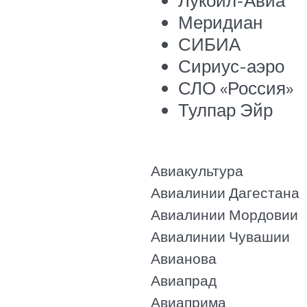
Меридиан
СИБИА
Сириус-аэро
СЛО «Россия»
Тулпар Эйр
Авиакультура
Авиалинии Дагестана
Авиалинии Мордовии
Авиалинии Чувашии
Авианова
Авиапрад
Авиаприма