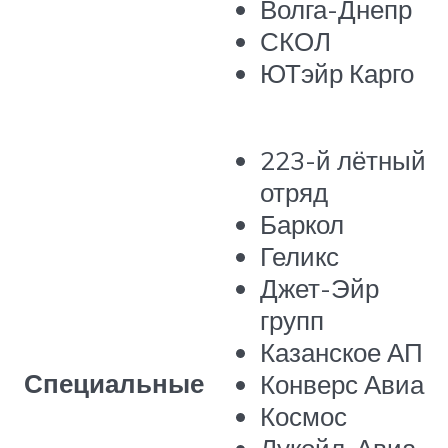
Волга-Днепр
СКОЛ
ЮТэйр Карго
223-й лётный
отряд
Баркол
Геликс
Джет-Эйр
групп
Казанское АП
Специальные
Конверс Авиа
Космос
Лукойл-Авиа