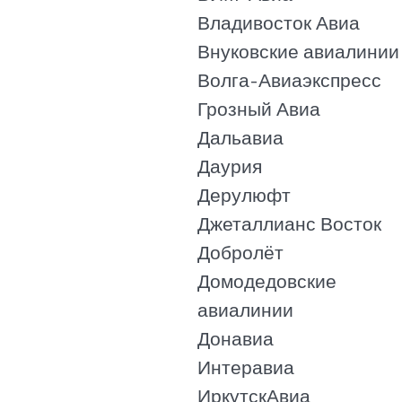
Владивосток Авиа
Внуковские авиалинии
Волга-Авиаэкспресс
Грозный Авиа
Дальавиа
Даурия
Дерулюфт
Джеталлианс Восток
Добролёт
Домодедовские
авиалинии
Донавиа
Интеравиа
ИркутскАвиа