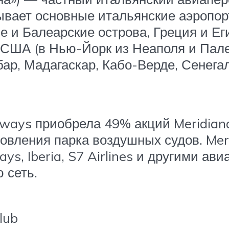
ывает основные итальянские аэропор
ие и Балеарские острова, Греция и 
США (в Нью-Йорк из Неаполя и Палер
бар, Мадагаскар, Кабо-Верде, Сенегал
rways приобрела 49% акций Meridian
овления парка воздушных судов. Mer
rways, Iberia, S7 Airlines и другими а
 сеть.
lub