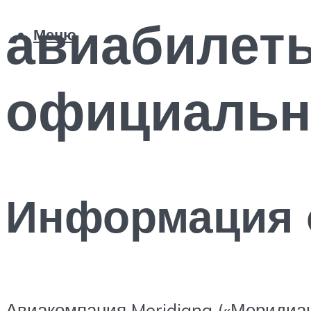
авиабилеты
Меню
официальн
Информация 
Авиакомпания Meridiana («Меридиа