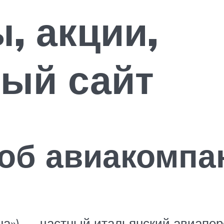
, акции,
ый сайт
об авиакомпан
на») — частный итальянский авиапер