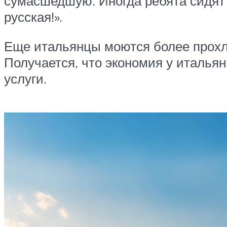
сумасшедшую. Иногда ребята сидят 
русская!».
Еще итальянцы моются более прохлад
Получается, что экономия у итальян
услуги.