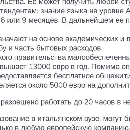
льства. Ее может получить любой ст
тендентам: знание языка на уровне 
3,6 или 9 месяцев. В дальнейшем ее
значают на основе академических и 
бу и часть бытовых расходов.
ого правительства малообеспеченны
евышает 13000 евро в год. Помимо оп
едоставляется бесплатное общежити
еляется около 5000 евро на дополни
 разрешено работать до 20 часов в н
ование в итальянском вузе, могут бы
олько в любую европейскую компанию