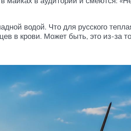
в майках в аудитории и смеются: «Н
ной водой. Что для русского теплая
цев в крови. Может быть, это из-за т