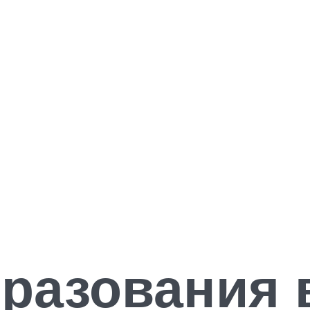
разования 