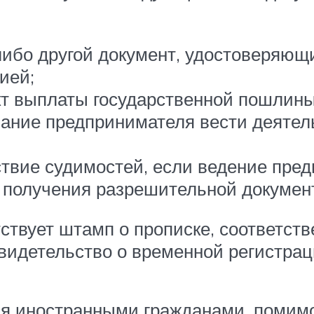
либо другой документ, удостоверяющ
ией;
т выплаты государственной пошлины
ание предпринимателя вести деятель
твие судимостей, если ведение пре
 получения разрешительной докумен
тствует штамп о прописке, соответств
видетельство о временной регистрац
я иностранными гражданами, помимо 