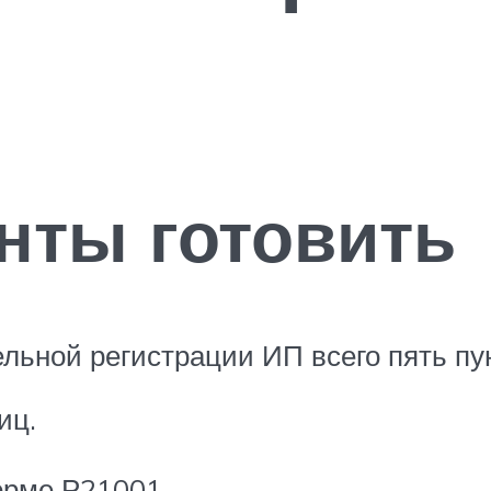
нты готовить
льной регистрации ИП всего пять пу
иц.
орме Р21001.