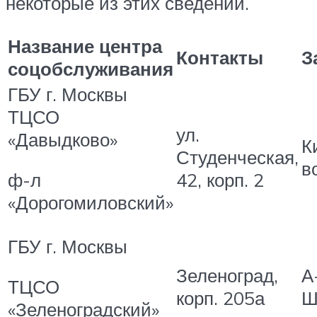
некоторые из этих сведений.
Название центра
Контакты
З
соцобслуживания
ГБУ г. Москвы
ТЦСО
ул.
«Давыдково»
К
Студенческая,
в
42, корп. 2
ф-л
«Дорогомиловский»
ГБУ г. Москвы
Зеленоград,
А
ТЦСО
корп. 205а
Ш
«Зеленоградский»