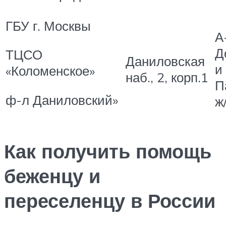
ГБУ г. Москвы
А
Д
ТЦСО
Даниловская
и
«Коломенское»
наб., 2, корп.1
П
ф-л Даниловский»
ж
Как получить помощь
беженцу и
переселенцу в России