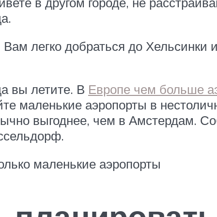
вете в другом городе, не расстраив
а.
Вам легко добраться до Хельсинки и
да вы летите. В
Европе чем больше а
те маленькие аэропорты в нестоличн
бычно выгоднее, чем в Амстердам. С
ссельдорф.
олько маленькие аэропорты
ь планироват