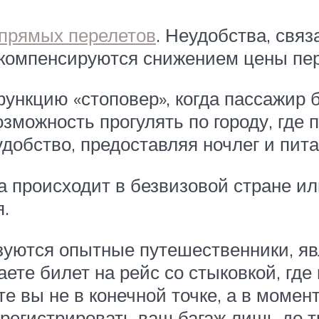
 прямых перелетов
. Неудобства, свя
 компенсируются снижением цены пер
функцию «стоповер», когда пассажир 
зможность прогулять по городу, где 
добство, предоставляя ночлег и пит
а происходит в безвизовой стране или
.
ьзуются опытные путешественники, я
паете билет на рейс со стыковкой, гд
е вы не в конечной точке, а в момент
регистрировать ваш багаж лишь до т