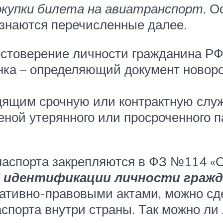
купки билета на авиатранспорт
. 
изнаются перечисленные далее.
остоверение личности гражданина РФ
нка – определяющий документ новоро
дящим срочную или контрактную служ
ной утерянного или просроченного 
аспорта закрепляются в ФЗ №114 «О
 идентификации личности гражда
ативно-правовыми актами, можно сде
спорта внутри страны. Так можно ли