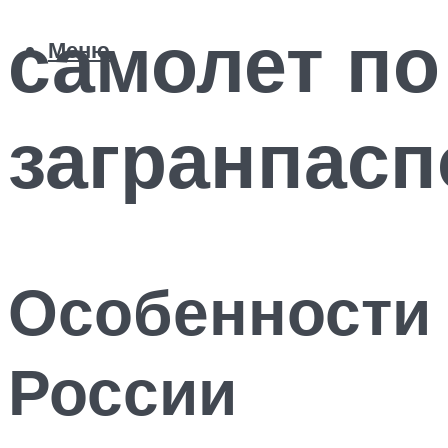
самолет по
Меню
загранпасп
Особенности 
России