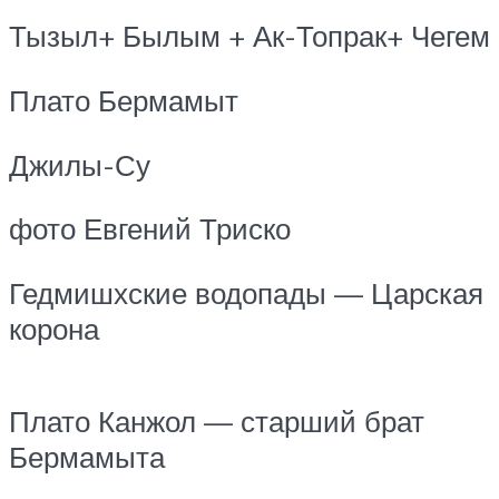
Тызыл+ Былым + Ак-Топрак+ Чегем
Плато Бермамыт
Джилы-Су
фото Евгений Триско
Гедмишхские водопады — Царская
корона
Плато Канжол — старший брат
Бермамыта