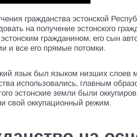
учения гражданства эстонской Респуб
довать на получение эстонского граж
 эстонским гражданином, его сын авт
ии и все его прямые потомки.
кий язык был языком низших слоев ме
тва использовались, главным образо
этого эстонские земли были оккупиро
ли свой оккупационный режим.
жданство на ос