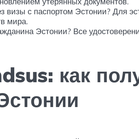
ановлением утерянных документов.
з визы с паспортом Эстонии? Для эс
в мира.
ражданина Эстонии? Все удостоверен
dsus: как пол
Эстонии