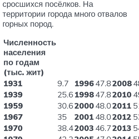
сросшихся посёлков. На
территории города много отвалов
горных пород.
Численность
населения
по годам
(тыс. жит)
1931
9.7
1996
47.8
2008
4
1939
25.6
1998
47.8
2010
4
1959
30.6
2000
48.0
2011
5
1967
35
2001
48.0
2012
5
1970
38.4
2003
46.7
2013
5