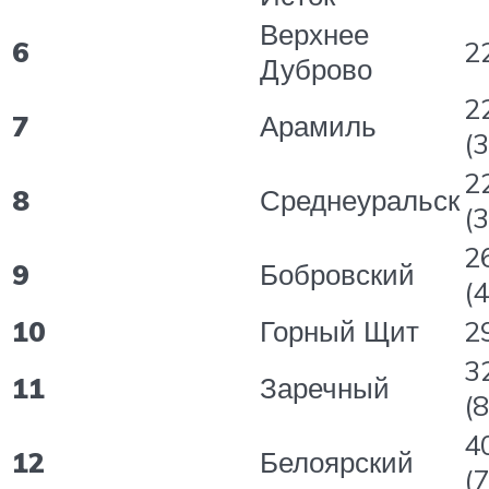
Верхнее
6
22
Дуброво
2
7
Арамиль
(3
2
8
Среднеуральск
(3
2
9
Бобровский
(4
10
Горный Щит
29
3
11
Заречный
(8
4
12
Белоярский
(7