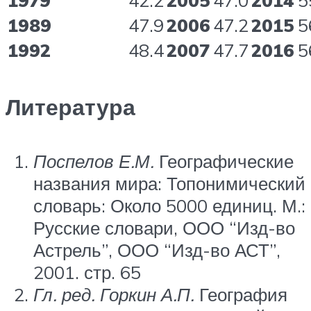
1979
42.2
2005
47.0
2014
5
1989
47.9
2006
47.2
2015
5
1992
48.4
2007
47.7
2016
5
Литература
Поспелов Е.М.
Географические
названия мира: Топонимический
словарь: Около 5000 единиц. М.:
Русские словари, ООО “Изд-во
Астрель”, ООО “Изд-во АСТ”,
2001. стр. 65
Гл. ред. Горкин А.П.
География