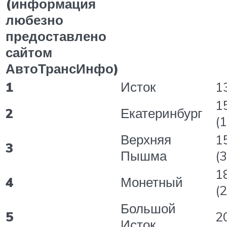
(информация
любезно
предоставлено
сайтом
АвтоТрансИнфо)
1
Исток
13
1
2
Екатеринбург
(1
Верхняя
1
3
Пышма
(3
1
4
Монетный
(2
Большой
5
20
Исток