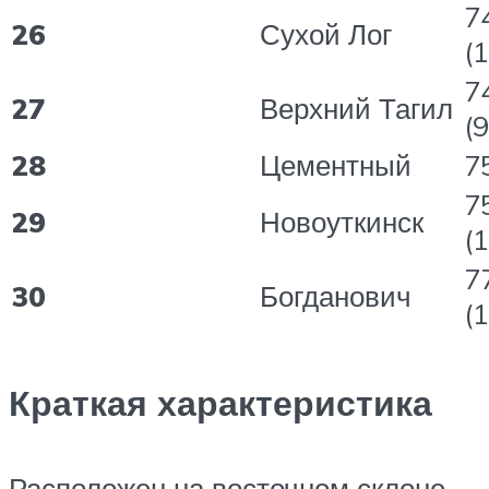
7
26
Сухой Лог
(
7
27
Верхний Тагил
(9
28
Цементный
75
7
29
Новоуткинск
(
7
30
Богданович
(
Краткая характеристика
Расположен на восточном склоне