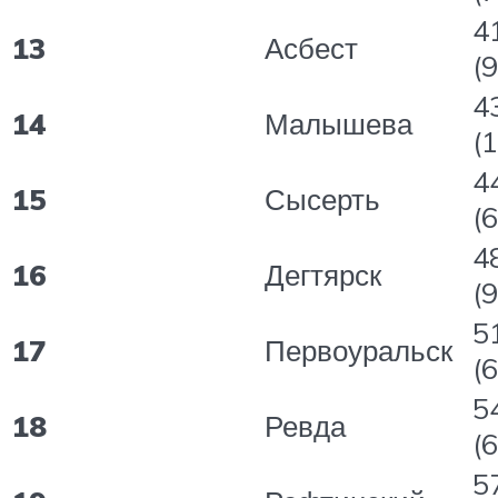
4
13
Асбест
(9
4
14
Малышева
(
4
15
Сысерть
(6
4
16
Дегтярск
(9
5
17
Первоуральск
(6
5
18
Ревда
(6
5