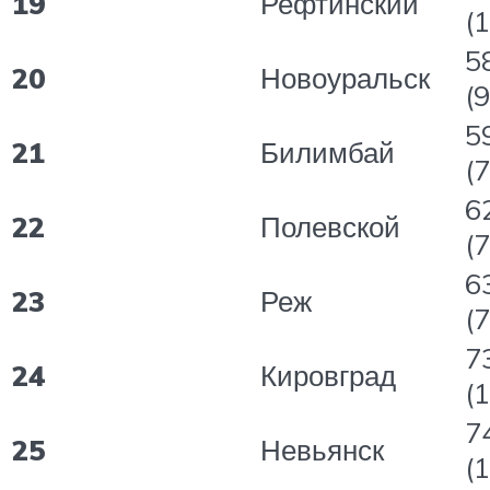
19
Рефтинский
(
5
20
Новоуральск
(9
5
21
Билимбай
(7
6
22
Полевской
(7
6
23
Реж
(7
7
24
Кировград
(
7
25
Невьянск
(